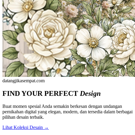
datangjikasempat.com
FIND YOUR PERFECT
Design
Buat momen spesial Anda semakin berkesan dengan undangan
pernikahan digital yang elegan, modern, dan tersedia dalam berbagai
pilihan desain terbaik.
Lihat Koleksi Desain
→