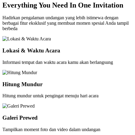
Everything You Need In One Invitation
Hadirkan pengalaman undangan yang lebih istimewa dengan
berbagai fitur eksklusif yang membuat momen spesial Anda tampil
berbeda
Lokasi & Waktu Acara
Informasi tempat dan waktu acara kamu akan berlangsung
Hitung Mundur
Hitung mundur untuk pengingat menuju hari acara
Galeri Prewed
Tampilkan moment foto dan video dalam undangan