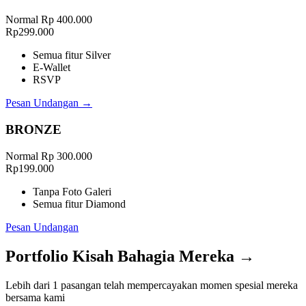
Normal Rp 400.000
Rp
299
.000
Semua fitur Silver
E-Wallet
RSVP
Pesan Undangan →
BRONZE
Normal Rp 300.000
Rp
199
.000
Tanpa Foto Galeri
Semua fitur Diamond
Pesan Undangan
Portfolio
Kisah Bahagia Mereka
→
Lebih dari
1
pasangan telah mempercayakan momen spesial mereka
bersama kami