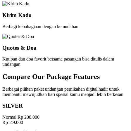
Kirim Kado
Berbagi kebahagiaan dengan kemudahan
Quotes & Doa
Kutipan dan doa favorit bersama pasangan bisa ditulis dalam
undangan
Compare Our Package Features
Berbagai pilihan paket undangan pernikahan digital hadir untuk
membantu mewujudkan hari spesial kamu menjadi lebih berkesan
SILVER
Normal Rp 200.000
Rp
149
.000