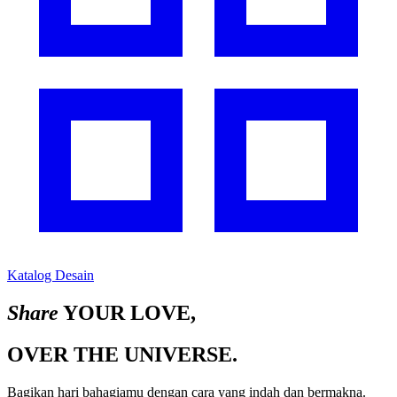
Katalog Desain
Share
YOUR LOVE,
OVER THE UNIVERSE.
Bagikan hari bahagiamu dengan cara yang indah dan bermakna.