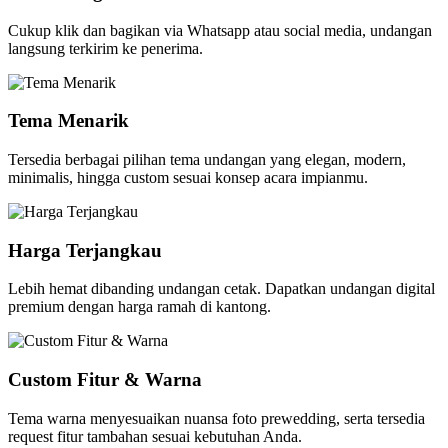
Cukup klik dan bagikan via Whatsapp atau social media, undangan
langsung terkirim ke penerima.
Tema Menarik
Tersedia berbagai pilihan tema undangan yang elegan, modern,
minimalis, hingga custom sesuai konsep acara impianmu.
Harga Terjangkau
Lebih hemat dibanding undangan cetak. Dapatkan undangan digital
premium dengan harga ramah di kantong.
Custom Fitur & Warna
Tema warna menyesuaikan nuansa foto prewedding, serta tersedia
request fitur tambahan sesuai kebutuhan Anda.