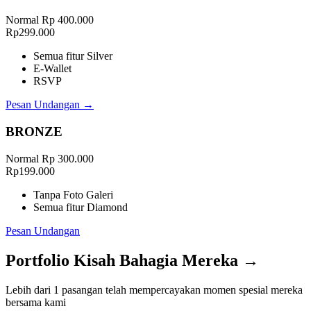
Normal Rp 400.000
Rp
299
.000
Semua fitur Silver
E-Wallet
RSVP
Pesan Undangan →
BRONZE
Normal Rp 300.000
Rp
199
.000
Tanpa Foto Galeri
Semua fitur Diamond
Pesan Undangan
Portfolio
Kisah Bahagia Mereka
→
Lebih dari
1
pasangan telah mempercayakan momen spesial mereka
bersama kami