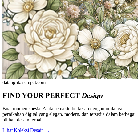
datangjikasempat.com
FIND YOUR PERFECT
Design
Buat momen spesial Anda semakin berkesan dengan undangan
pernikahan digital yang elegan, modern, dan tersedia dalam berbagai
pilihan desain terbaik.
Lihat Koleksi Desain
→