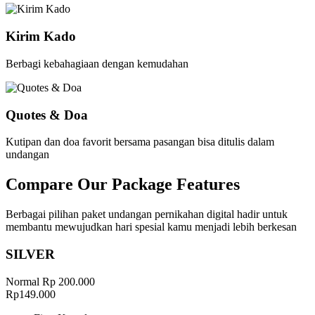
Kirim Kado
Berbagi kebahagiaan dengan kemudahan
Quotes & Doa
Kutipan dan doa favorit bersama pasangan bisa ditulis dalam
undangan
Compare Our Package Features
Berbagai pilihan paket undangan pernikahan digital hadir untuk
membantu mewujudkan hari spesial kamu menjadi lebih berkesan
SILVER
Normal Rp 200.000
Rp
149
.000