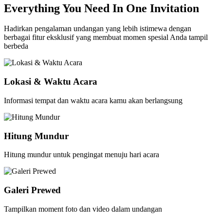
Everything You Need In One Invitation
Hadirkan pengalaman undangan yang lebih istimewa dengan
berbagai fitur eksklusif yang membuat momen spesial Anda tampil
berbeda
Lokasi & Waktu Acara
Informasi tempat dan waktu acara kamu akan berlangsung
Hitung Mundur
Hitung mundur untuk pengingat menuju hari acara
Galeri Prewed
Tampilkan moment foto dan video dalam undangan