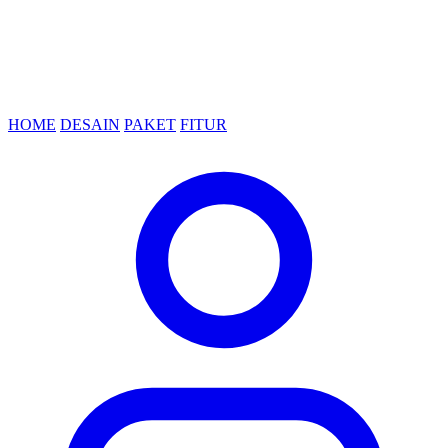
HOME
DESAIN
PAKET
FITUR