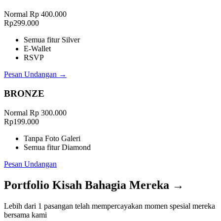
Normal Rp 400.000
Rp
299
.000
Semua fitur Silver
E-Wallet
RSVP
Pesan Undangan →
BRONZE
Normal Rp 300.000
Rp
199
.000
Tanpa Foto Galeri
Semua fitur Diamond
Pesan Undangan
Portfolio
Kisah Bahagia Mereka
→
Lebih dari
1
pasangan telah mempercayakan momen spesial mereka
bersama kami