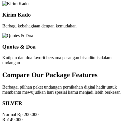
Kirim Kado
Berbagi kebahagiaan dengan kemudahan
Quotes & Doa
Kutipan dan doa favorit bersama pasangan bisa ditulis dalam
undangan
Compare Our Package Features
Berbagai pilihan paket undangan pernikahan digital hadir untuk
membantu mewujudkan hari spesial kamu menjadi lebih berkesan
SILVER
Normal Rp 200.000
Rp
149
.000