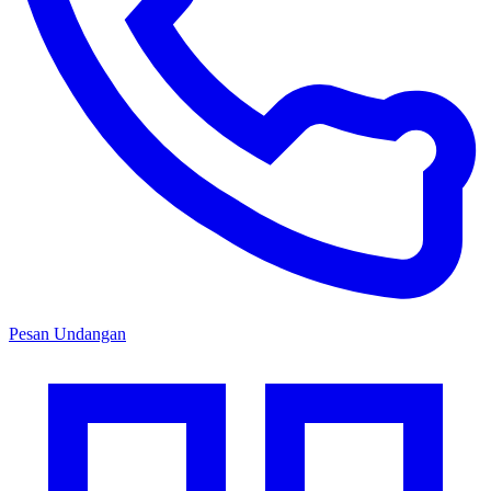
Pesan Undangan