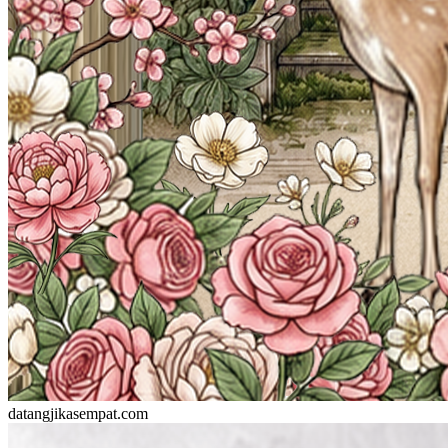
datangjikasempat.com