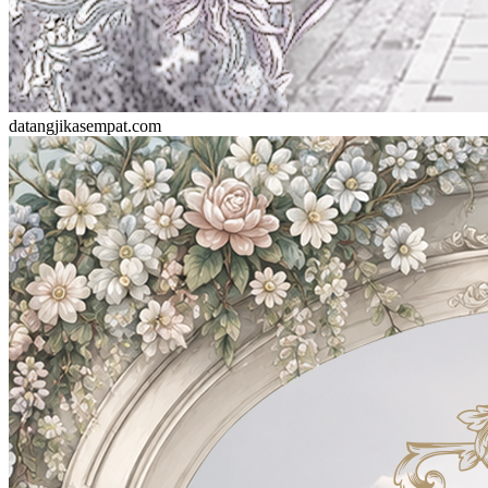
datangjikasempat.com