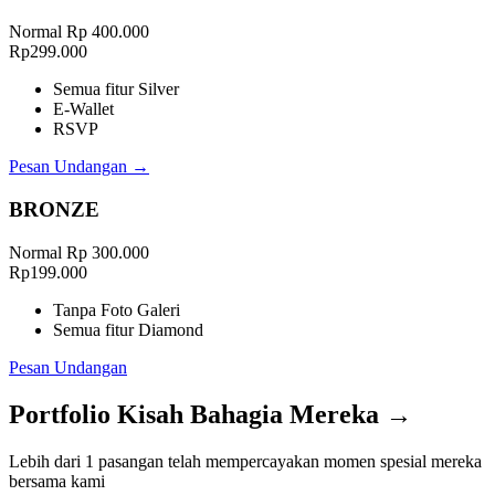
Normal Rp 400.000
Rp
299
.000
Semua fitur Silver
E-Wallet
RSVP
Pesan Undangan →
BRONZE
Normal Rp 300.000
Rp
199
.000
Tanpa Foto Galeri
Semua fitur Diamond
Pesan Undangan
Portfolio
Kisah Bahagia Mereka
→
Lebih dari
1
pasangan telah mempercayakan momen spesial mereka
bersama kami