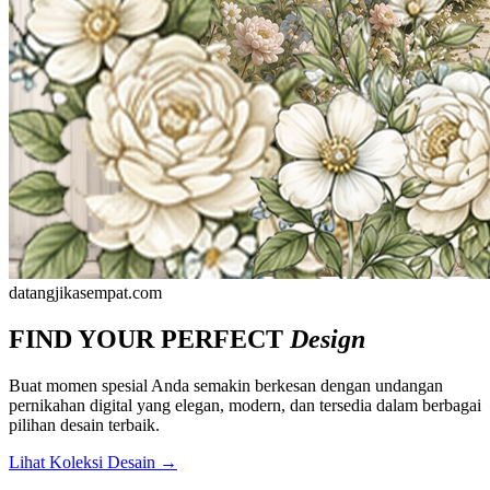
datangjikasempat.com
FIND YOUR PERFECT
Design
Buat momen spesial Anda semakin berkesan dengan undangan
pernikahan digital yang elegan, modern, dan tersedia dalam berbagai
pilihan desain terbaik.
Lihat Koleksi Desain
→