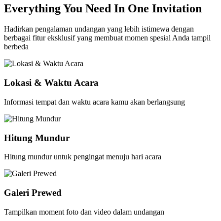
Everything You Need In One Invitation
Hadirkan pengalaman undangan yang lebih istimewa dengan
berbagai fitur eksklusif yang membuat momen spesial Anda tampil
berbeda
Lokasi & Waktu Acara
Informasi tempat dan waktu acara kamu akan berlangsung
Hitung Mundur
Hitung mundur untuk pengingat menuju hari acara
Galeri Prewed
Tampilkan moment foto dan video dalam undangan