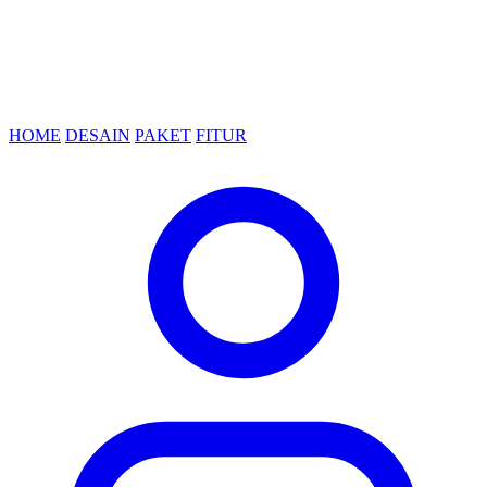
HOME
DESAIN
PAKET
FITUR