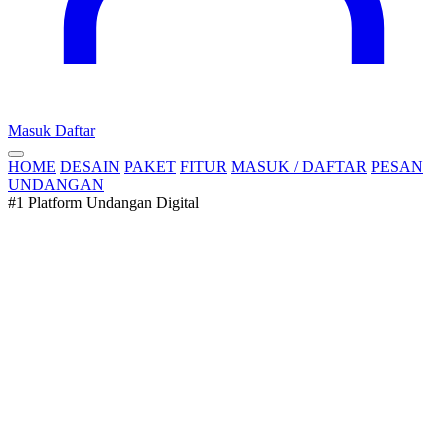
Masuk
Daftar
HOME
DESAIN
PAKET
FITUR
MASUK / DAFTAR
PESAN
UNDANGAN
#1 Platform Undangan Digital