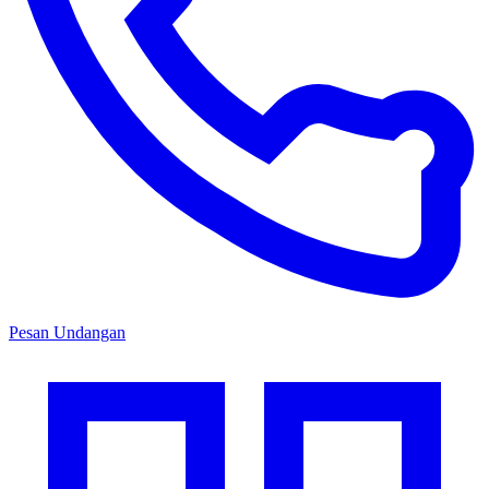
Pesan Undangan