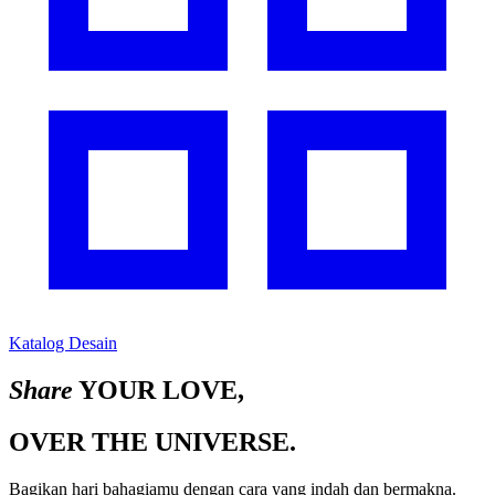
Katalog Desain
Share
YOUR LOVE,
OVER THE UNIVERSE.
Bagikan hari bahagiamu dengan cara yang indah dan bermakna.