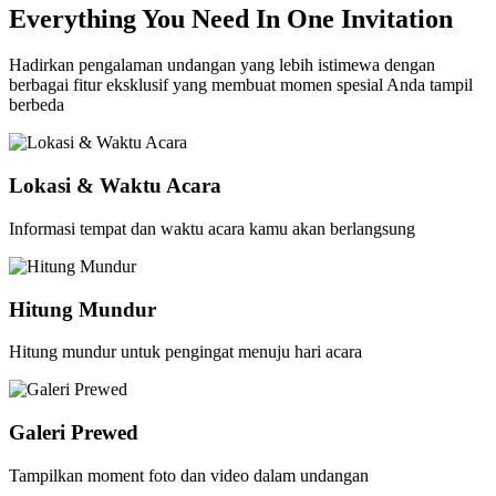
Everything You Need In One Invitation
Hadirkan pengalaman undangan yang lebih istimewa dengan
berbagai fitur eksklusif yang membuat momen spesial Anda tampil
berbeda
Lokasi & Waktu Acara
Informasi tempat dan waktu acara kamu akan berlangsung
Hitung Mundur
Hitung mundur untuk pengingat menuju hari acara
Galeri Prewed
Tampilkan moment foto dan video dalam undangan