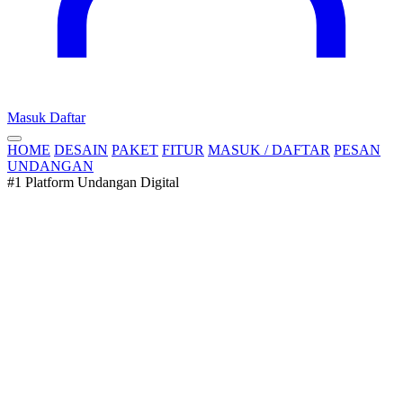
Masuk
Daftar
HOME
DESAIN
PAKET
FITUR
MASUK / DAFTAR
PESAN
UNDANGAN
#1 Platform Undangan Digital