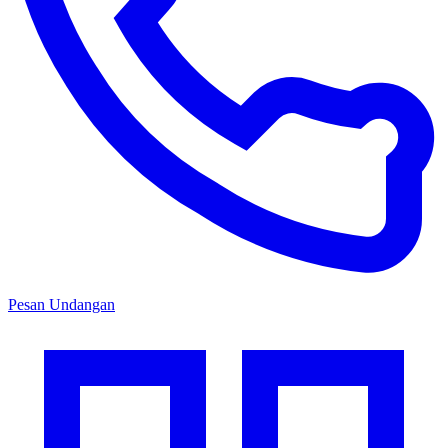
Pesan Undangan