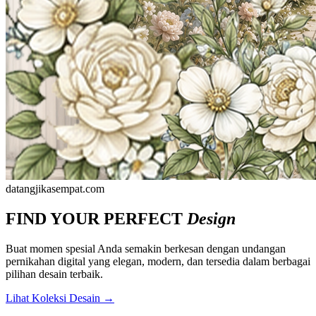
datangjikasempat.com
FIND YOUR PERFECT
Design
Buat momen spesial Anda semakin berkesan dengan undangan
pernikahan digital yang elegan, modern, dan tersedia dalam berbagai
pilihan desain terbaik.
Lihat Koleksi Desain
→