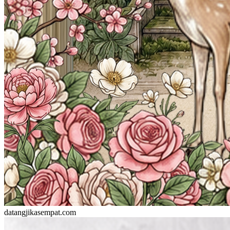
datangjikasempat.com