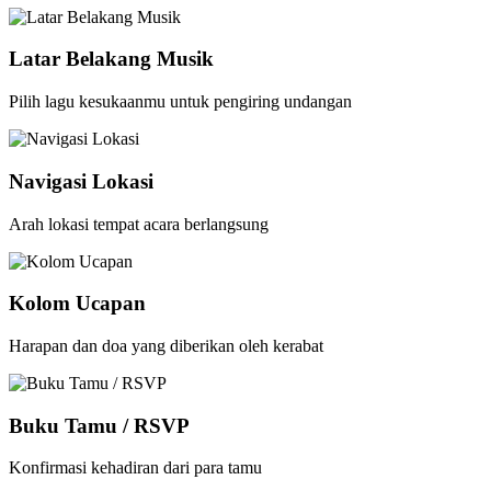
Latar Belakang Musik
Pilih lagu kesukaanmu untuk pengiring undangan
Navigasi Lokasi
Arah lokasi tempat acara berlangsung
Kolom Ucapan
Harapan dan doa yang diberikan oleh kerabat
Buku Tamu / RSVP
Konfirmasi kehadiran dari para tamu