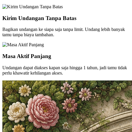
Kirim Undangan Tanpa Batas
Bagikan undangan ke siapa saja tanpa limit. Undang lebih banyak
tamu tanpa biaya tambahan.
Masa Aktif Panjang
Undangan dapat diakses kapan saja hingga 1 tahun, jadi tamu tidak
perlu khawatir kehilangan akses.