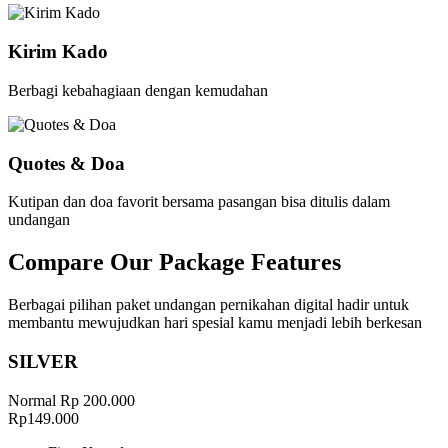
Kirim Kado
Berbagi kebahagiaan dengan kemudahan
Quotes & Doa
Kutipan dan doa favorit bersama pasangan bisa ditulis dalam
undangan
Compare Our Package Features
Berbagai pilihan paket undangan pernikahan digital hadir untuk
membantu mewujudkan hari spesial kamu menjadi lebih berkesan
SILVER
Normal Rp 200.000
Rp
149
.000