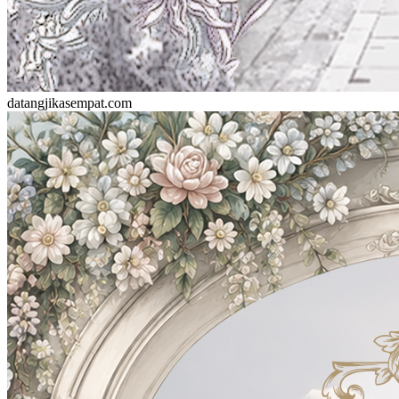
datangjikasempat.com