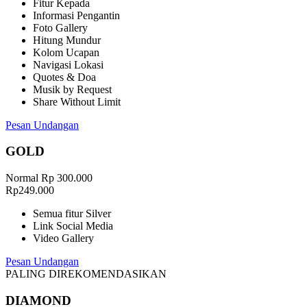
Fitur Kepada
Informasi Pengantin
Foto Gallery
Hitung Mundur
Kolom Ucapan
Navigasi Lokasi
Quotes & Doa
Musik by Request
Share Without Limit
Pesan Undangan
GOLD
Normal Rp 300.000
Rp
249
.000
Semua fitur Silver
Link Social Media
Video Gallery
Pesan Undangan
PALING DIREKOMENDASIKAN
DIAMOND