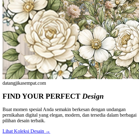
datangjikasempat.com
FIND YOUR PERFECT
Design
Buat momen spesial Anda semakin berkesan dengan undangan
pernikahan digital yang elegan, modern, dan tersedia dalam berbagai
pilihan desain terbaik.
Lihat Koleksi Desain
→