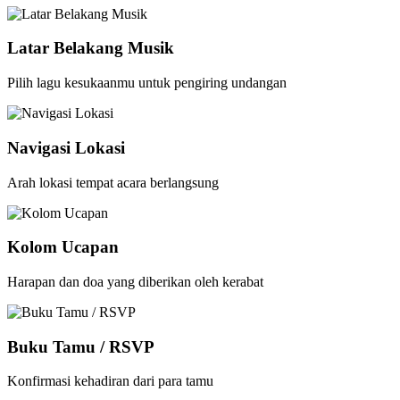
Latar Belakang Musik
Pilih lagu kesukaanmu untuk pengiring undangan
Navigasi Lokasi
Arah lokasi tempat acara berlangsung
Kolom Ucapan
Harapan dan doa yang diberikan oleh kerabat
Buku Tamu / RSVP
Konfirmasi kehadiran dari para tamu