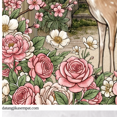
datangjikasempat.com