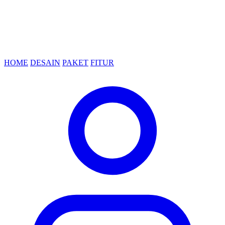
HOME
DESAIN
PAKET
FITUR