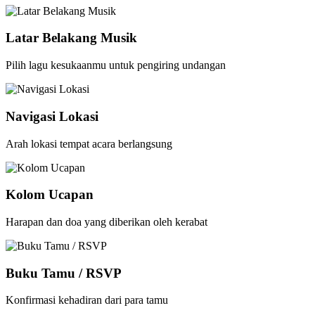
Latar Belakang Musik
Pilih lagu kesukaanmu untuk pengiring undangan
Navigasi Lokasi
Arah lokasi tempat acara berlangsung
Kolom Ucapan
Harapan dan doa yang diberikan oleh kerabat
Buku Tamu / RSVP
Konfirmasi kehadiran dari para tamu