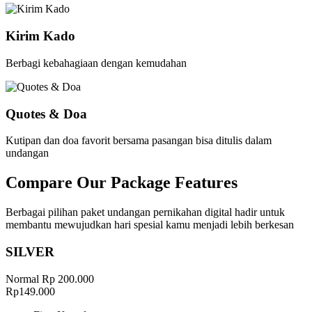
Kirim Kado
Berbagi kebahagiaan dengan kemudahan
Quotes & Doa
Kutipan dan doa favorit bersama pasangan bisa ditulis dalam
undangan
Compare Our Package Features
Berbagai pilihan paket undangan pernikahan digital hadir untuk
membantu mewujudkan hari spesial kamu menjadi lebih berkesan
SILVER
Normal Rp 200.000
Rp
149
.000