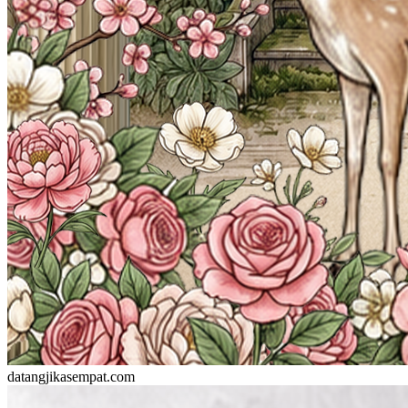
datangjikasempat.com