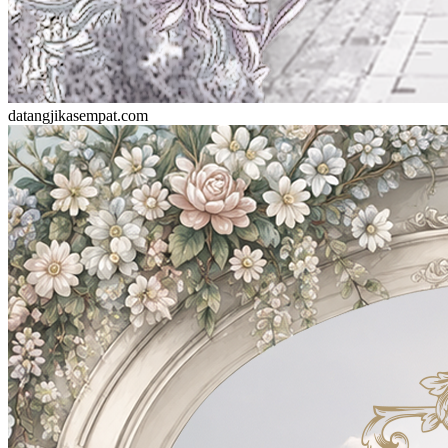
datangjikasempat.com