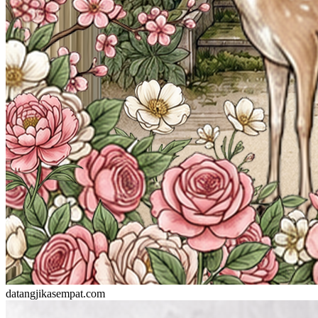
datangjikasempat.com