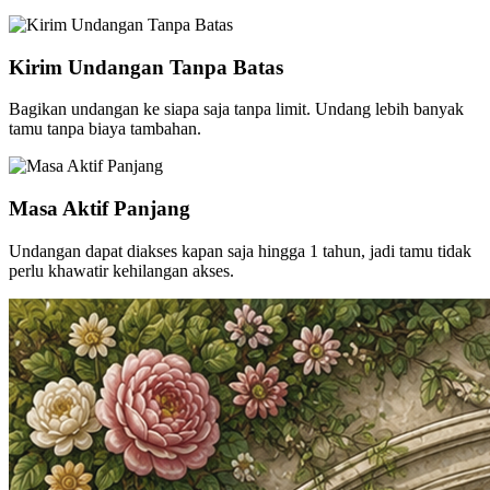
Kirim Undangan Tanpa Batas
Bagikan undangan ke siapa saja tanpa limit. Undang lebih banyak
tamu tanpa biaya tambahan.
Masa Aktif Panjang
Undangan dapat diakses kapan saja hingga 1 tahun, jadi tamu tidak
perlu khawatir kehilangan akses.