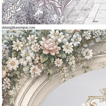
datangjikasempat.com