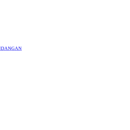
NDANGAN