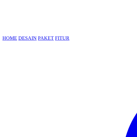
HOME
DESAIN
PAKET
FITUR