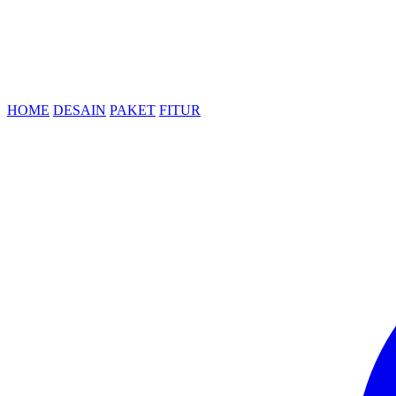
HOME
DESAIN
PAKET
FITUR