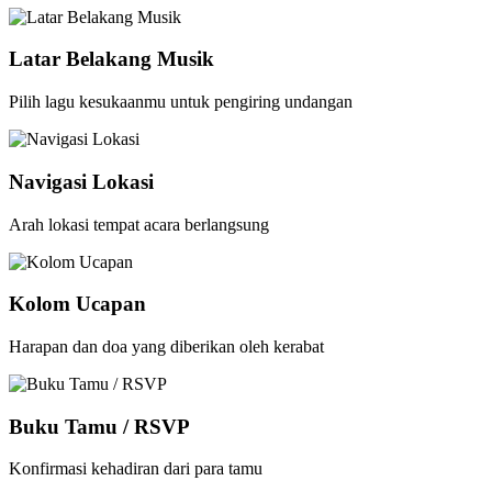
Latar Belakang Musik
Pilih lagu kesukaanmu untuk pengiring undangan
Navigasi Lokasi
Arah lokasi tempat acara berlangsung
Kolom Ucapan
Harapan dan doa yang diberikan oleh kerabat
Buku Tamu / RSVP
Konfirmasi kehadiran dari para tamu