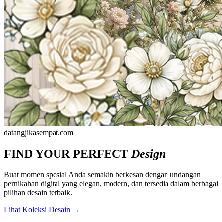
datangjikasempat.com
FIND YOUR PERFECT
Design
Buat momen spesial Anda semakin berkesan dengan undangan
pernikahan digital yang elegan, modern, dan tersedia dalam berbagai
pilihan desain terbaik.
Lihat Koleksi Desain
→