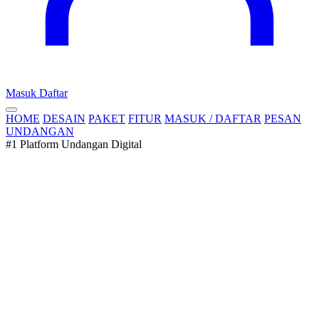
Masuk
Daftar
HOME
DESAIN
PAKET
FITUR
MASUK / DAFTAR
PESAN
UNDANGAN
#1 Platform Undangan Digital