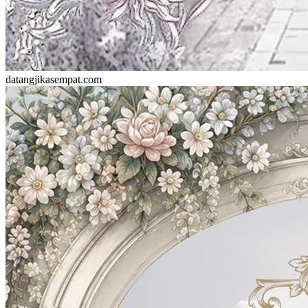
datangjikasempat.com