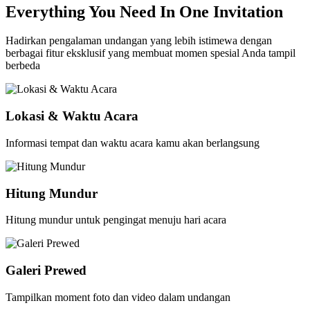
Everything You Need In One Invitation
Hadirkan pengalaman undangan yang lebih istimewa dengan
berbagai fitur eksklusif yang membuat momen spesial Anda tampil
berbeda
Lokasi & Waktu Acara
Informasi tempat dan waktu acara kamu akan berlangsung
Hitung Mundur
Hitung mundur untuk pengingat menuju hari acara
Galeri Prewed
Tampilkan moment foto dan video dalam undangan