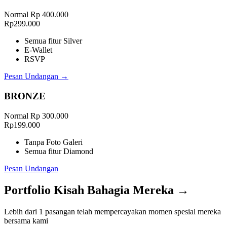
Normal Rp 400.000
Rp
299
.000
Semua fitur Silver
E-Wallet
RSVP
Pesan Undangan →
BRONZE
Normal Rp 300.000
Rp
199
.000
Tanpa Foto Galeri
Semua fitur Diamond
Pesan Undangan
Portfolio
Kisah Bahagia Mereka
→
Lebih dari
1
pasangan telah mempercayakan momen spesial mereka
bersama kami