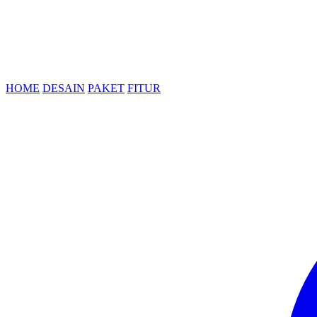
HOME
DESAIN
PAKET
FITUR