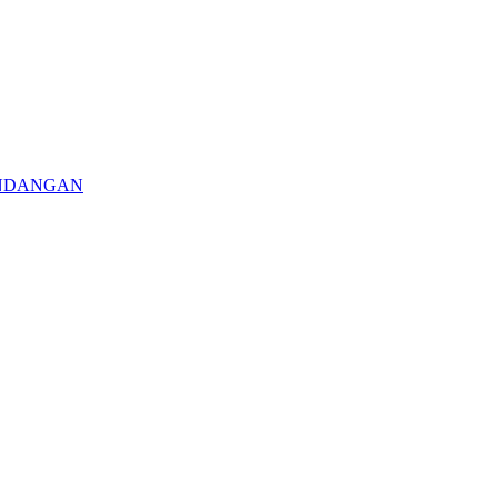
NDANGAN